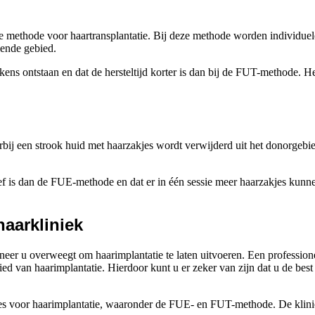
ve methode voor haartransplantatie. Bij deze methode worden individuel
lende gebied.
ns ontstaan en dat de hersteltijd korter is dan bij de FUT-methode. Het
arbij een strook huid met haarzakjes wordt verwijderd uit het donorgeb
 is dan de FUE-methode en dat er in één sessie meer haarzakjes kunnen 
haarkliniek
eer u overweegt om haarimplantatie te laten uitvoeren. Een professionele
ed van haarimplantatie. Hierdoor kunt u er zeker van zijn dat u de best
ies voor haarimplantatie, waaronder de FUE- en FUT-methode. De klini