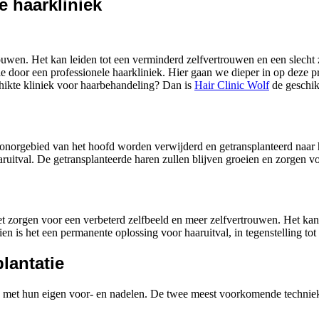
e haarkliniek
wen. Het kan leiden tot een verminderd zelfvertrouwen en een slecht 
e door een professionele haarkliniek. Hier gaan we dieper in op deze 
chikte kliniek voor haarbehandeling? Dan is
Hair Clinic Wolf
de geschik
donorgebied van het hoofd worden verwijderd en getransplanteerd naar h
aruitval. De getransplanteerde haren zullen blijven groeien en zorgen v
het zorgen voor een verbeterd zelfbeeld en meer zelfvertrouwen. Het ka
n is het een permanente oplossing voor haaruitval, in tegenstelling tot 
lantatie
 elk met hun eigen voor- en nadelen. De twee meest voorkomende tech