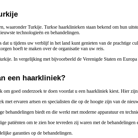
urkije
eren, waaronder Turkije. Turkse haarklinieken staan bekend om hun uits
nieuwste technologieën en behandelingen.
s dat u tijdens uw verblijf in het land kunt genieten van de prachtige 
zorgen hoeft te maken over de organisatie van uw reis.
urkije. In vergelijking met bijvoorbeeld de Verenigde Staten en Europa z
an een haarkliniek?
ijk om goed onderzoek te doen voordat u een haarkliniek kiest. Hier zij
niek met ervaren artsen en specialisten die op de hoogte zijn van de nie
ge behandelingen biedt en die werkt met moderne apparatuur en techni
ge patiënten om te zien hoe tevreden zij waren met de behandelingen e
idelijke garanties op de behandelingen.