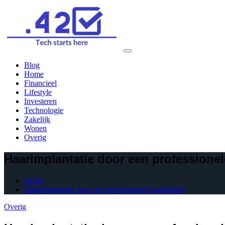
Skip
to
content
Blog
Home
Financieel
Lifestyle
Investeren
Technologie
Zakelijk
Wonen
Overig
Haarimplantatie door een professionel
Home
Haarimplantatie door een professionele haarkliniek
Overig